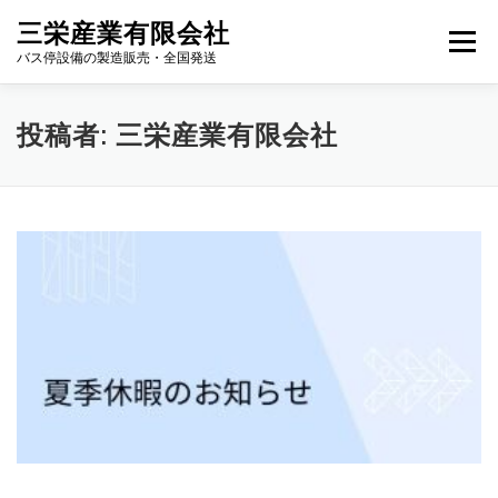
コ
三栄産業有限会社
ン
メニュー
テ
バス停設備の製造販売・全国発送
ン
ツ
へ
新サービス
取り扱い品目
丸板サンプル
投稿者:
三栄産業有限会社
ス
キ
ッ
プ
お知らせ
お問い合わせ
会社概要