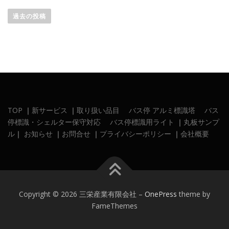
投
稿
過去の投稿
ナ
ビ
ゲ
ー
シ
ョ
ン
TOP
｜
新サービス
｜
取り扱い品目
バス停 アルミ標識塔
バス
停標識・シェルター保守対応
バス停標識用ライト
｜
丸板サンプ
ル
｜
お知らせ
｜
お問合せ
｜
プライバシーポリシー
｜
会社概要
Copyright © 2026 三栄産業有限会社
–
OnePress
theme by
FameThemes